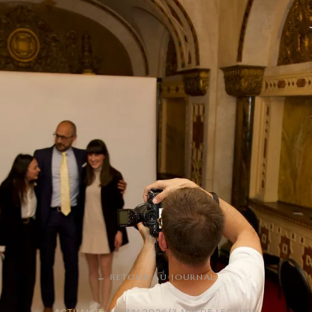
←
RETOUR AU JOURNAL
ACTUALITÉ
/
15 MAI 2026
/
3 MIN DE LECTURE