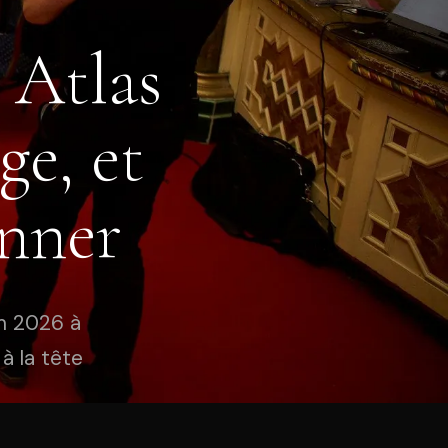
 Atlas
ge, et
onner
um 2026 à
 à la tête