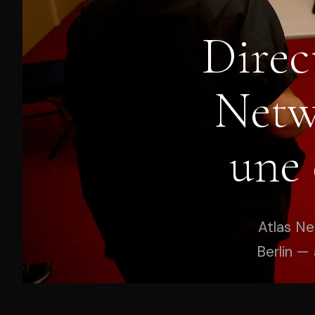
Direc
Netwo
une 
Atlas Ne
Berlin — 