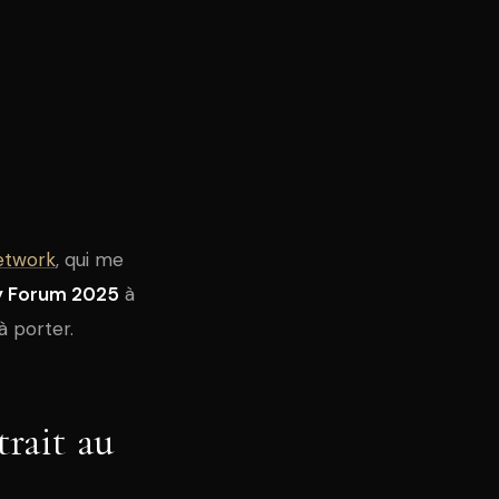
etwork
, qui me
y Forum 2025
à
à porter.
trait au